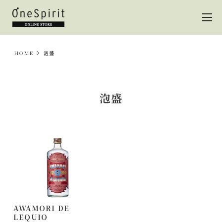
HOME
泡盛
泡盛
AWAMORI DE
LEQUIO